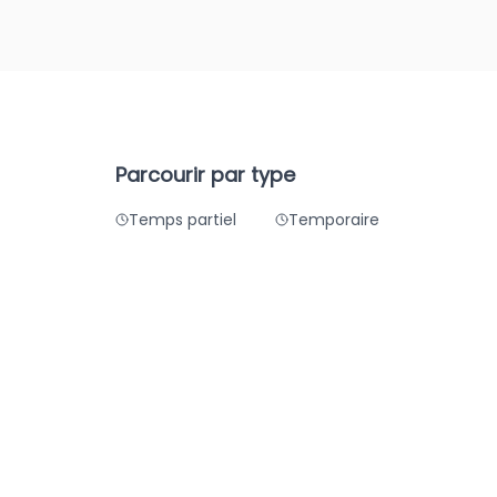
Parcourir par type
Temps partiel
Temporaire
que
Été
Hiver
s
À distance
Hybride
de santé
stration
Analyse d'affaires
logie
rie