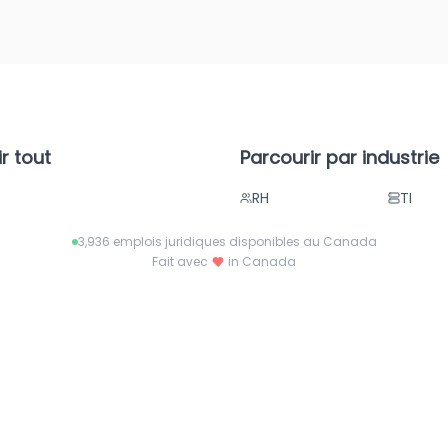
r tout
Parcourir par industrie
RH
TI
ses
Gestion de projet
Juridi
3,936
emplois juridiques disponibles au Canada
Parajuridique
Vente
Fait avec
in Canada
Commerce de détail
Soins 
Centre d'appels
Admini
Comptabilité
Pharmaceutique
Techno
Aérospatiale
Hôtelle