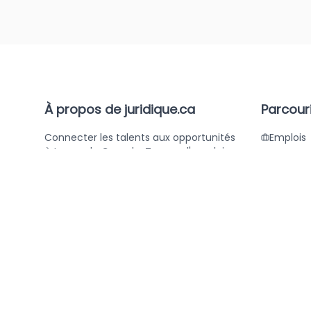
À propos de juridique.ca
Parcouri
Connecter les talents aux opportunités
Emplois
à travers le Canada. Trouvez l'emploi
Entrepri
de vos rêves ou le candidat parfait
avec juridique.ca.