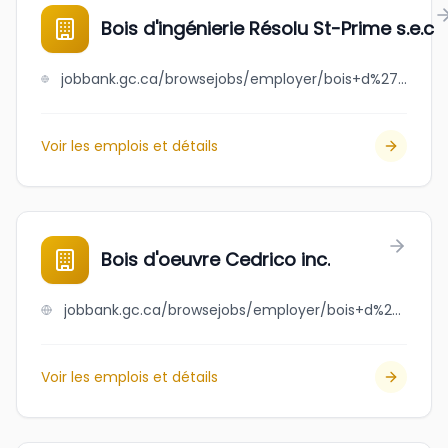
Bois d'ingénierie Résolu St-Prime s.e.c
jobbank.gc.ca/browsejobs/employer/bois+d%27ing%C3%A9nierie+r%C3%A9solu+st-prime+s.e.c/ca
Voir les emplois et détails
Bois d'oeuvre Cedrico inc.
jobbank.gc.ca/browsejobs/employer/bois+d%27oeuvre+cedrico+inc./ca
Voir les emplois et détails