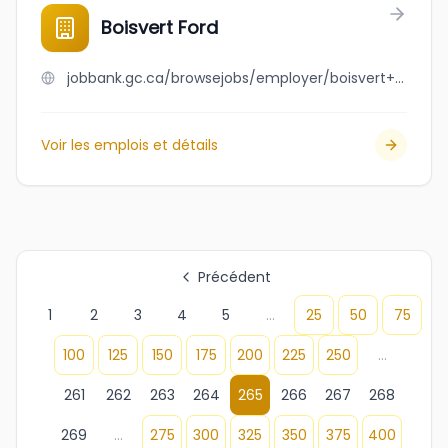
Boisvert Ford
jobbank.gc.ca/browsejobs/employer/boisvert+ford/ca
Voir les emplois et détails
Précédent
1
2
3
4
5
...
25
50
75
100
125
150
175
200
225
250
...
261
262
263
264
265
266
267
268
269
...
275
300
325
350
375
400