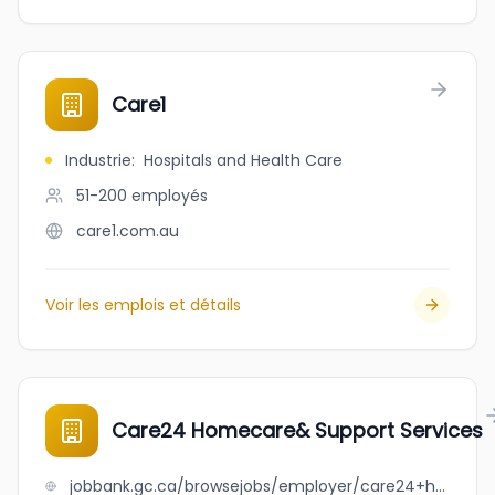
Care1
Industrie
:
Hospitals and Health Care
51-200
employés
care1.com.au
Voir les emplois et détails
Care24 Homecare& Support Services
jobbank.gc.ca/browsejobs/employer/care24+homecare%26+support+services/ca