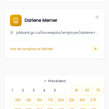
Darlene Merner
jobbank.gc.ca/browsejobs/employer/darlene+merner/ca
Voir les emplois et détails
Précédent
1
2
3
4
5
...
25
50
75
100
125
150
175
200
225
250
275