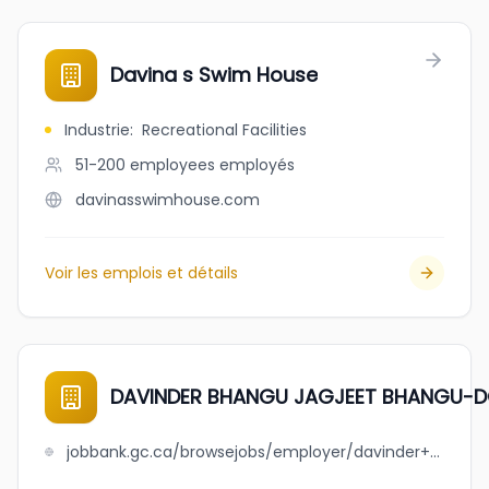
Davina s Swim House
Industrie
:
Recreational Facilities
51-200 employees
employés
davinasswimhouse.com
Voir les emplois et détails
DAVINDER BHANGU JAGJEET BHANGU-
jobbank.gc.ca/browsejobs/employer/davinder+bhangu+jagjeet+bhangu-domestic+worker/ca