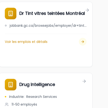
cal Corporation
Dr Tint vitres teintées Montréal
jobbank.gc.ca/browsejobs/employer/dr+tint+vitres+teint%C3%A9es+montr%C3%A9al/ca
Voir les emplois et détails
Drug Intelligence
Industrie
:
Research Services
11-50
employés