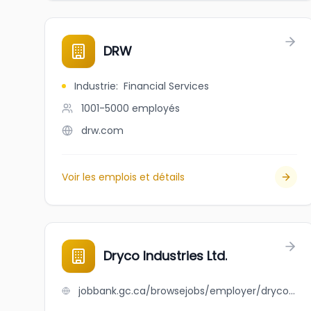
DRW
Industrie
:
Financial Services
1001-5000
employés
drw.com
Voir les emplois et détails
Dryco Industries Ltd.
jobbank.gc.ca/browsejobs/employer/dryco+industries+ltd./ca