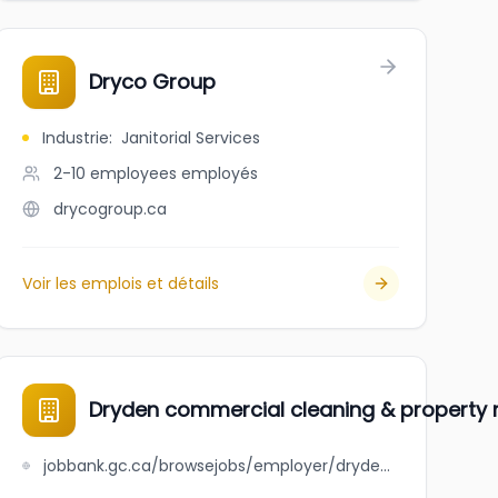
Dryco Group
Industrie
:
Janitorial Services
2-10 employees
employés
drycogroup.ca
Voir les emplois et détails
Dryden commercial cleaning & property
jobbank.gc.ca/browsejobs/employer/dryden+commercial+cleaning+%26+property+maintenance/ca