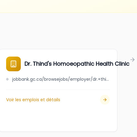
Dr. Thind's Homoeopathic Health Clinic
jobbank.gc.ca/browsejobs/employer/dr.+thind%27s+homoeopathic+health+clinic/ca
Voir les emplois et détails