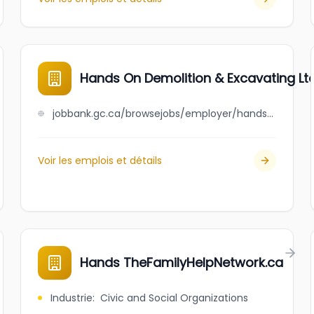
Hands On Demolition & Excavating Ltd
jobbank.gc.ca/browsejobs/employer/hands+on+demolition+%26+excavating+ltd./ca
Voir les emplois et détails
Hands TheFamilyHelpNetwork.ca
Industrie
:
Civic and Social Organizations