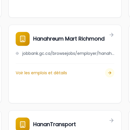
Hanahreum Mart Richmond
jobbank.gc.ca/browsejobs/employer/hanahreum+mart+richmond/ca
Voir les emplois et détails
HananTransport