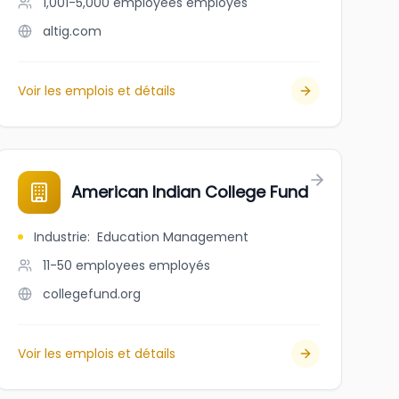
1,001-5,000 employees
employés
altig.com
Voir les emplois et détails
mpany
American Indian College Fund
Industrie
:
Education Management
11-50 employees
employés
collegefund.org
Voir les emplois et détails