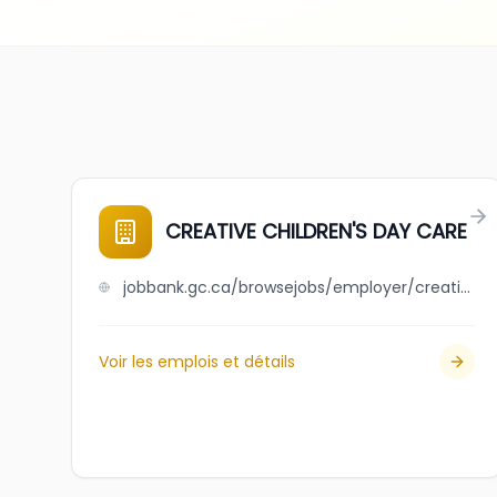
CREATIVE CHILDREN'S DAY CARE
jobbank.gc.ca/browsejobs/employer/creative+children%27s+day+care/ca
Voir les emplois et détails