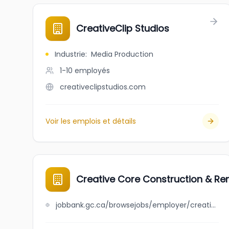
CreativeClip Studios
Industrie
:
Media Production
1-10
employés
creativeclipstudios.com
Voir les emplois et détails
Creative Core Construction & Ren
jobbank.gc.ca/browsejobs/employer/creative+core+construction+%26+renovations+inc./ca