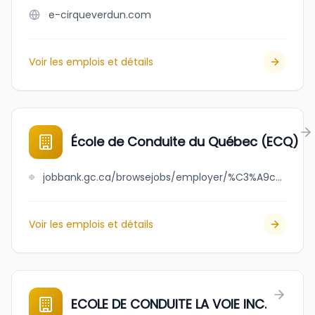
e-cirqueverdun.com
Voir les emplois et détails
École de Conduite du Québec (ECQ)
jobbank.gc.ca/browsejobs/employer/%C3%A9cole+de+conduite+du+qu%C3%A9bec+%28ecq%29/ca
Voir les emplois et détails
ECOLE DE CONDUITE LA VOIE INC.