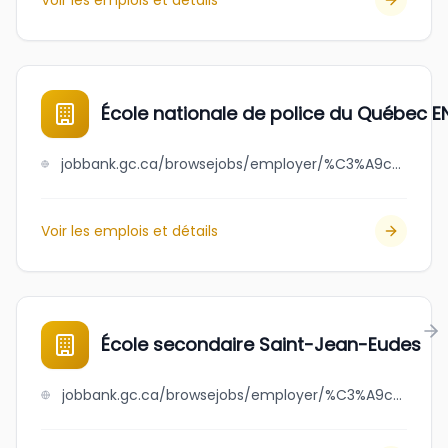
Voir les emplois et détails
École nationale de police du Québec 
jobbank.gc.ca/browsejobs/employer/%C3%A9cole+nationale+de+police+du+qu%C3%A9bec+enpq/ca
Voir les emplois et détails
École secondaire Saint-Jean-Eudes
jobbank.gc.ca/browsejobs/employer/%C3%A9cole+secondaire+saint-jean-eudes/ca