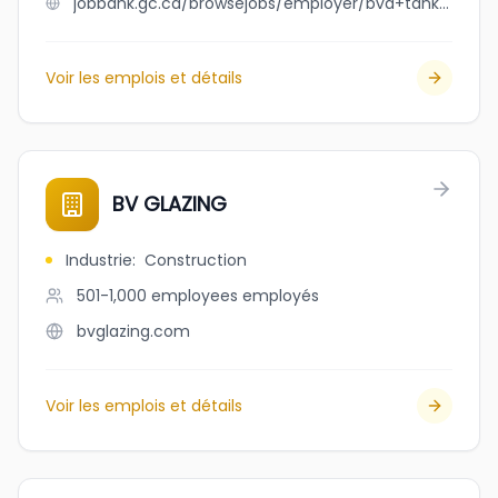
jobbank.gc.ca/browsejobs/employer/bvd+tank+lines+inc./ca
Voir les emplois et détails
BV GLAZING
Industrie
:
Construction
501-1,000 employees
employés
bvglazing.com
Voir les emplois et détails