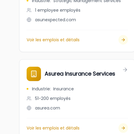
Industrie
:
Strategic Management Services
1 employee
employés
asunexpected.com
Voir les emplois et détails
Asurea Insurance Services
Industrie
:
Insurance
51-200
employés
asurea.com
Voir les emplois et détails