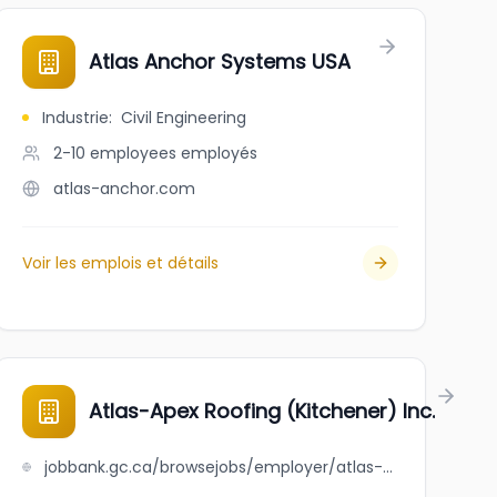
Atlas Anchor Systems USA
Industrie
:
Civil Engineering
2-10 employees
employés
atlas-anchor.com
Voir les emplois et détails
Atlas-Apex Roofing (Kitchener) Inc.
jobbank.gc.ca/browsejobs/employer/atlas-apex+roofing+%28kitchener%29+inc./ca