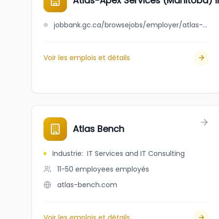
Atlas-Apex Services (Manitoba) I
jobbank.gc.ca/browsejobs/employer/atlas-apex+services+%28manitoba%29+inc./ca
Voir les emplois et détails
Atlas Bench
Industrie
:
IT Services and IT Consulting
11-50 employees
employés
atlas-bench.com
Voir les emplois et détails