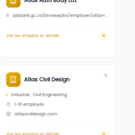
Atlas Auto Body Ltd
jobbank.gc.ca/browsejobs/employer/atlas+auto+body+ltd/ca
Voir les emplois et détails
Atlas Civil Design
Industrie
:
Civil Engineering
1-10
employés
atlascivildesign.com
Voir les emplois et détails