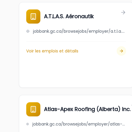
A.T.L.A.S. Aéronautik
jobbank.gc.ca/browsejobs/employer/a.t.l.a.s.+a%C3%A9ronautik/ca
Voir les emplois et détails
Atlas-Apex Roofing (Alberta) Inc.
jobbank.gc.ca/browsejobs/employer/atlas-apex+roofing+%28alberta%29+inc./ca