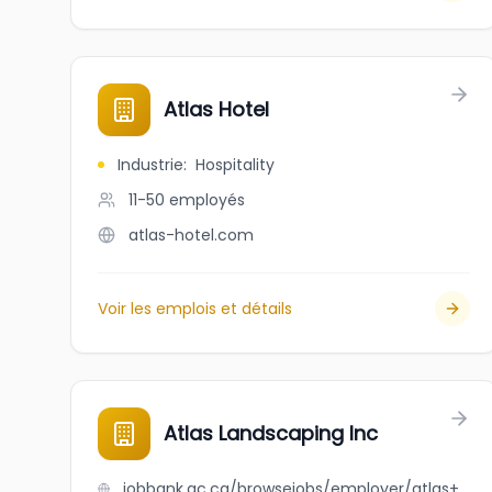
Atlas Hotel
Industrie
:
Hospitality
11-50
employés
atlas-hotel.com
Voir les emplois et détails
Atlas Landscaping Inc
jobbank.gc.ca/browsejobs/employer/atlas+landscaping+inc/ca