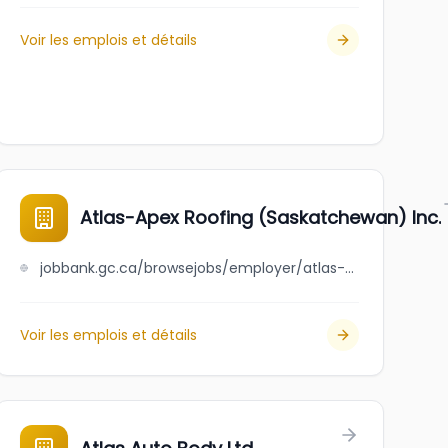
Voir les emplois et détails
.
Atlas-Apex Roofing (Saskatchewan) Inc.
jobbank.gc.ca/browsejobs/employer/atlas-apex+roofing+%28saskatchewan%29+inc./ca
Voir les emplois et détails