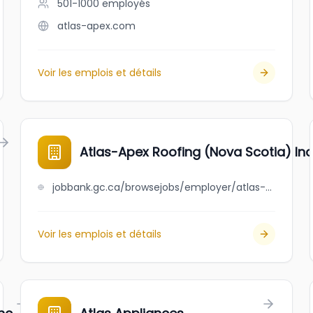
501-1000
employés
atlas-apex.com
Voir les emplois et détails
Atlas-Apex Roofing (Nova Scotia) Inc
jobbank.gc.ca/browsejobs/employer/atlas-apex+roofing+%28nova+scotia%29+inc./ca
Voir les emplois et détails