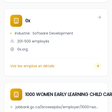
0x
Industrie
:
Software Development
201-500
employés
0x.org
Voir les emplois et détails
1000 WOMEN EARLY LEARNING CHILD CAR
jobbank.gc.ca/browsejobs/employer/1000+women+early+learning+child+care+society/ca