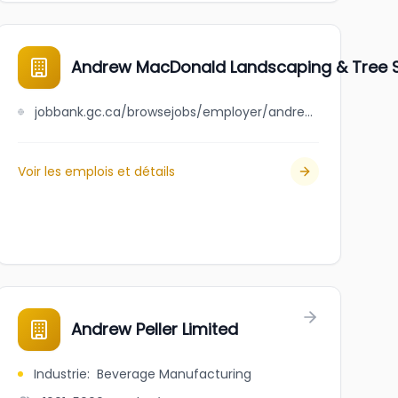
Andrew MacDonald Landscaping & Tree Se
jobbank.gc.ca/browsejobs/employer/andrew+macdonald+landscaping+%26+tree+service+ltd./ca
Voir les emplois et détails
Andrew Peller Limited
Industrie
:
Beverage Manufacturing