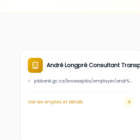
André Longpré Consultant Transpo
jobbank.gc.ca/browsejobs/employer/andr%C3%A9+longpr%C3%A9+consultant+transport+inc./ca
Voir les emplois et détails