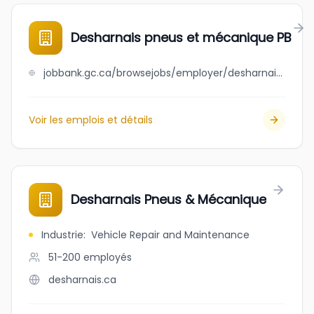
Desharnais pneus et mécanique PB
jobbank.gc.ca/browsejobs/employer/desharnais+pneus+et+m%C3%A9canique+pb/ca
Voir les emplois et détails
Desharnais Pneus & Mécanique
Industrie
:
Vehicle Repair and Maintenance
51-200
employés
desharnais.ca